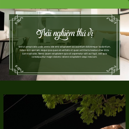
Trải nghiệm thú vị
Sed ut perspiciatis unde omnis iste erro voluptatem accusantium doloremque laudantium,
totam rem aperiam, eaque ipsa quae ab veritatis et quasi architecto beatae vitae dicta
sunt explicabo. Nemo ipsam voluptatem quia sit aspernatur odit aut fugit, sed quia
consequuntur magni dolores ratione voluptatem sequi nesciunt.