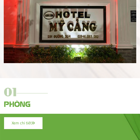
01
PHÒNG
Xem chi tiết