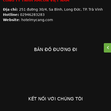
CÔNG TY TNHH AMCON VIỆT NAM
Địa chỉ:
251 đường 30/4, Sa Bình, Long Đức, TP. Trà Vinh
Hotline:
02946283283
Website
: hotelmycang.com
BẢN ĐỒ ĐƯỜNG ĐI
KẾT NỐI VỚI CHÚNG TÔI