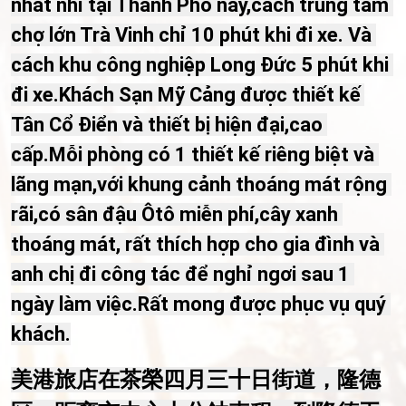
nhất nhì tại Thành Phố này,cách trung tâm 
chợ lớn Trà Vinh chỉ 10 phút khi đi xe. Và 
cách khu công nghiệp Long Đức 5 phút khi 
đi xe.Khách Sạn Mỹ Cảng được thiết kế 
Tân Cổ Điển và thiết bị hiện đại,cao 
cấp.Mỗi phòng có 1 thiết kế riêng biệt và 
lãng mạn,với khung cảnh thoáng mát rộng 
rãi,có sân đậu Ôtô miễn phí,cây xanh 
thoáng mát, rất thích hợp cho gia đình và 
anh chị đi công tác để nghỉ ngơi sau 1 
ngày làm việc.Rất mong được phục vụ quý 
khách.
美港旅店在茶榮四月三十日街道，隆德