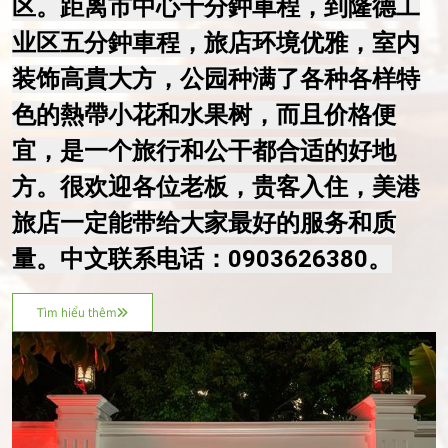
区。距离市中心十分鈡車程，到隆德工
业区五分鈡車程，旅店环境优雅，室内
装饰高貴大方，公园种满了各种各样特
色的熱帶小花和水果树，而且价格便
宜，是一个旅行和公干都合适的好地
方。很欢迎各位老板，贵客入住，美港
旅店一定能带给大家最好的服务和质
量。中文联系电话：0903626380。
Tìm hiểu thêm